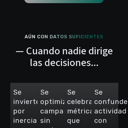
AÚN CON DATOS SUFICIENTES
— Cuando nadie dirige
las decisiones...
Se
Se
Se
Se
invierte
optimizan
celebran
confunde
por
campañas
métricas
actividad
inercia
sin
que
con