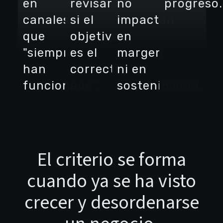
en
revisar
no
progreso.
canales
si el
impactan
que
objetivo
en
"siempre
es el
margen
han
correcto.
ni en
funcionado".
sostenibildad.
El criterio se forma
cuando ya se ha visto
crecer y desordenarse
un negocio.