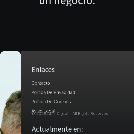
Enlaces
Si
Contacto
buscas
ejecución
Política De Privacidad
rápida,
esta
Política De Cookies
web
Aviso Legal
no
© 2026 ADN Digital - All Rights Reserved.
es
para
Actualmente en:
ti.