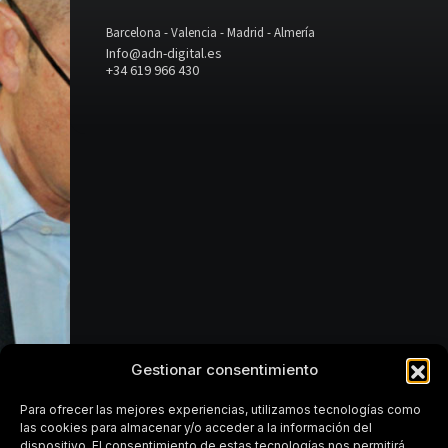
Si
Barcelona - Valencia - Madrid - Almería
Info@adn-digital.es
necesitas
+34 619 966 430
decidir
mejor
dónde
invertir,
qué
escalar
Gestionar consentimiento
y
Para ofrecer las mejores experiencias, utilizamos tecnologías como
las cookies para almacenar y/o acceder a la información del
dispositivo. El consentimiento de estas tecnologías nos permitirá